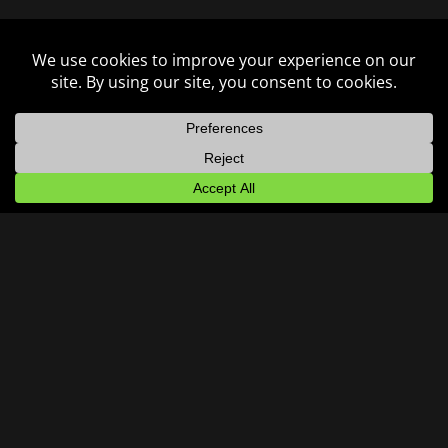
CATEGORIA:
Video
DATA:
6 Giugno 2023
CLIENTE:
Fiabamusic
CREDITI:
Foto: Daniele Mosna
← INDIETRO