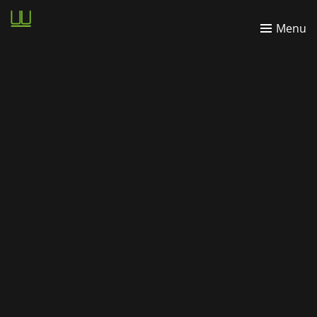
Wasabi
Menu
Lightbulbfarm