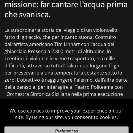
missione: far cantare l’acqua prima
che svanisca.
La straordinaria storia del viaggio di un violoncello
fatto di ghiaccio, che per incanto suona. Costruito
dall’artista americano Tim Linhart con l’acqua del
ghiacciaio Presena a 2.800 metri di altitudine, in
Trentino, il violoncello viene trasportato, tra mille
difficoltà, attraverso tutta l’Italia in un furgone-frigo,
per preservarlo a una temperatura costante sotto lo
zero. L’obiettivo è raggiungere Palermo, dall’altra parte
della penisola, per interagire al Teatro Politeama con
l’Orchestra Sinfonica Siciliana nella prima esecuzione
mondiale di una partitura originale per Ice-cello e
orchestra d’archi, opera del compositore e musicista
palermitano Giovanni Sollima. La struttura narrativa
segue naturalmente il ritmo del viaggio “on the road”,
con gli imprevisti e gli ostacoli incontrati durante il